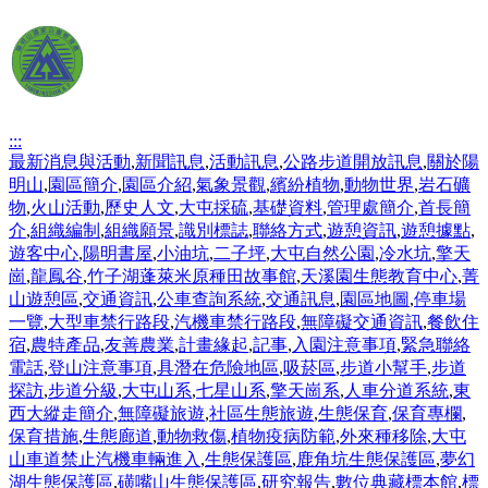
:::
最新消息與活動
,
新聞訊息
,
活動訊息
,
公路步道開放訊息
,
關於陽
明山
,
園區簡介
,
園區介紹
,
氣象景觀
,
繽紛植物
,
動物世界
,
岩石礦
物
,
火山活動
,
歷史人文
,
大屯採硫
,
基礎資料
,
管理處簡介
,
首長簡
介
,
組織編制
,
組織願景
,
識別標誌
,
聯絡方式
,
遊憩資訊
,
遊憩據點
,
遊客中心
,
陽明書屋
,
小油坑
,
二子坪
,
大屯自然公園
,
冷水坑
,
擎天
崗
,
龍鳳谷
,
竹子湖蓬萊米原種田故事館
,
天溪園生態教育中心
,
菁
山遊憩區
,
交通資訊
,
公車查詢系統
,
交通訊息
,
園區地圖
,
停車場
一覽
,
大型車禁行路段
,
汽機車禁行路段
,
無障礙交通資訊
,
餐飲住
宿
,
農特產品
,
友善農業
,
計畫緣起
,
記事
,
入園注意事項
,
緊急聯絡
電話
,
登山注意事項
,
具潛在危險地區
,
吸菸區
,
步道小幫手
,
步道
探訪
,
步道分級
,
大屯山系
,
七星山系
,
擎天崗系
,
人車分道系統
,
東
西大縱走簡介
,
無障礙旅遊
,
社區生態旅遊
,
生態保育
,
保育專欄
,
保育措施
,
生態廊道
,
動物救傷
,
植物疫病防範
,
外來種移除
,
大屯
山車道禁止汽機車輛進入
,
生態保護區
,
鹿角坑生態保護區
,
夢幻
湖生態保護區
,
磺嘴山生態保護區
,
研究報告
,
數位典藏標本館
,
標