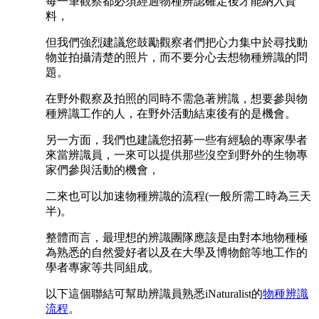
每一筆觀察都必須經過物種辨認確定後才能納入資
料，
但我們強烈建議您鼓勵觀察者們把心力集中於尋找動
物並拍攝清楚的照片，而不要分心去想物種辨識的問
題。
在野外觀察及拍照的同時不需急著辨識，想要參與物
種辨識工作的人，在野外活動結束後有的是機會。
另一方面，我們也建議您招募一些有經驗的專家學者
來當辨識員，一來可以提供那些沒空到野外的生物專
家們參與活動的機會，
二來也可以加速物種辨識的流程(一般所需工時為三天
半)。
整體而言，最理想的辨識團隊應該是由對本地物種極
為熟悉的自然愛好者以及在大學及博物館等地工作的
學者專家等共同組成。
以下這個聯結可幫助辨識員熟悉iNaturalist的
物種辨識
流程
。