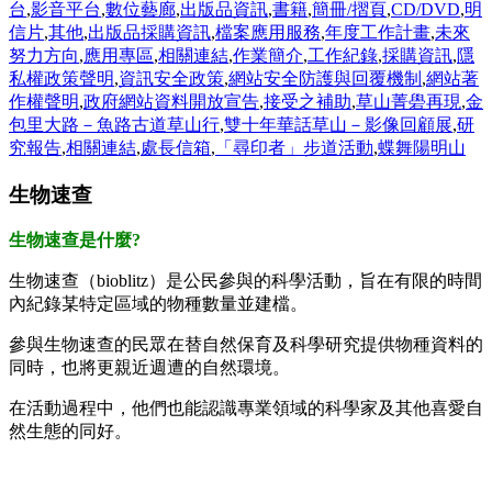
台
,
影音平台
,
數位藝廊
,
出版品資訊
,
書籍
,
簡冊/摺頁
,
CD/DVD
,
明
信片
,
其他
,
出版品採購資訊
,
檔案應用服務
,
年度工作計畫
,
未來
努力方向
,
應用專區
,
相關連結
,
作業簡介
,
工作紀錄
,
採購資訊
,
隱
私權政策聲明
,
資訊安全政策
,
網站安全防護與回覆機制
,
網站著
作權聲明
,
政府網站資料開放宣告
,
接受之補助
,
草山菁礐再現
,
金
包里大路－魚路古道草山行
,
雙十年華話草山－影像回顧展
,
研
究報告
,
相關連結
,
處長信箱
,
「尋印者」步道活動
,
蝶舞陽明山
生物速查
生物速查是什麼?
生物速查（bioblitz）是公民參與的科學活動，旨在有限的時間
內紀錄某特定區域的物種數量並建檔。
參與生物速查的民眾在替自然保育及科學研究提供物種資料的
同時，也將更親近週遭的自然環境。
在活動過程中，他們也能認識專業領域的科學家及其他喜愛自
然生態的同好。