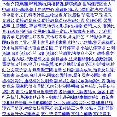
本館介紹
,
鳥類
,
哺乳動物
,
兩棲爬蟲
,
情境解說
,
生態保護區進入
申請
,
科研基地
,
菁山自然中心
,
導覽服務
,
場地借用辦法
,
交通與
停車指南
,
公民科學計畫
,
生物速查
,
解說服務
,
環境教育
,
環境教
育綱領
,
環境教育資源
,
環境教育課程
,
寧靜公園
,
寧靜公園
,
聲景
故事
,
主題活動
,
專題導覽
,
地質地形
,
動物
,
植物
,
遊憩
,
人文
,
活動比
賽
,
解說服務申請
,
便民服務
,
單一窗口
,
各類書表下載
,
土地利用
類表單
,
建築管理類表單
,
其他類表單
,
常見問答
,
即時影像專區
,
即時影像全覽
,
七星山實景
,
陽明書屋遠眺台北盆地
,
擎天崗草原
,
冷水坑停車場
,
大屯自然公園
,
二子坪停車場
,
小油坑停車場
,
公開
資訊
,
政府資訊公開
,
政府資訊公開總覽
,
法規命令及行政指導文
書
,
法規內容
,
行政指導文書
,
解釋函令
,
法規相關網站
,
施政計劃
,
重要施政計畫
,
提升服務品質
,
服務台準則
,
派遣勞工申訴機制
,
推
動公文電子交換
,
無障礙空間推廣
,
公廁計畫與成果
,
預算及決算
,
預算書
,
決算書
,
會計月報
,
國家公園計畫
,
歷年國家公園計畫
,
通
盤檢討資訊
,
通盤檢討說明會
,
請願及訴願
,
民眾訴願案件表
,
訴願
案查詢
,
國家賠償處理情形
,
內部控制聲明書
,
業務統計
,
首長信箱
統計表
,
處長信箱滿意度調查表
,
各類滿意度調查結果
,
遊客不當
行為統計
,
遊憩據點遊客人數統計
,
遊憩據點車輛次統計
,
政策宣
導相關廣告執行情形季報表
,
公共設施維護資訊公開
,
建築類維
護管理情形
,
生態檢核專區
,
公共工程施工進度
,
公職人員利益衝
突迴避身分揭露專區
,
支付或接受補助
,
支付之補助
,
3D導覽平