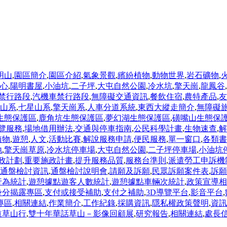
明山
,
園區簡介
,
園區介紹
,
氣象景觀
,
繽紛植物
,
動物世界
,
岩石礦物
,
心
,
陽明書屋
,
小油坑
,
二子坪
,
大屯自然公園
,
冷水坑
,
擎天崗
,
龍鳳谷
,
禁行路段
,
汽機車禁行路段
,
無障礙交通資訊
,
餐飲住宿
,
農特產品
,
友
山系
,
七星山系
,
擎天崗系
,
人車分道系統
,
東西大縱走簡介
,
無障礙
生態保護區
,
鹿角坑生態保護區
,
夢幻湖生態保護區
,
磺嘴山生態保
覽服務
,
場地借用辦法
,
交通與停車指南
,
公民科學計畫
,
生物速查
,
解
植物
,
遊憩
,
人文
,
活動比賽
,
解說服務申請
,
便民服務
,
單一窗口
,
各類書
地
,
擎天崗草原
,
冷水坑停車場
,
大屯自然公園
,
二子坪停車場
,
小油坑
政計劃
,
重要施政計畫
,
提升服務品質
,
服務台準則
,
派遣勞工申訴機
通盤檢討資訊
,
通盤檢討說明會
,
請願及訴願
,
民眾訴願案件表
,
訴願
行為統計
,
遊憩據點遊客人數統計
,
遊憩據點車輛次統計
,
政策宣導相
身分揭露專區
,
支付或接受補助
,
支付之補助
,
3D導覽平台
,
影音平台
,
專區
,
相關連結
,
作業簡介
,
工作紀錄
,
採購資訊
,
隱私權政策聲明
,
資訊
道草山行
,
雙十年華話草山－影像回顧展
,
研究報告
,
相關連結
,
處長