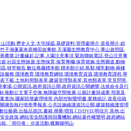
火山活動
,
歷史人文
,
大屯採硫
,
基礎資料
,
管理處簡介
,
首長簡介
,
組
竹子湖蓬萊米原種田故事館
,
天溪園生態教育中心
,
菁山遊憩區
,
善農業
,
計畫緣起
,
記事
,
入園注意事項
,
緊急聯絡電話
,
登山注意事
旅遊
,
社區生態旅遊
,
生態保育
,
保育專欄
,
保育措施
,
生態廊道
,
動物
護區
,
研究報告
,
數位典藏標本館
,
標本館介紹
,
鳥類
,
哺乳動物
,
兩棲
說服務
,
環境教育
,
環境教育綱領
,
環境教育資源
,
環境教育課程
,
寧
表下載
,
土地利用類表單
,
建築管理類表單
,
其他類表單
,
常見問答
,
停車場
,
公開資訊
,
政府資訊公開
,
政府資訊公開總覽
,
法規命令及行
制
,
推動公文電子交換
,
無障礙空間推廣
,
公廁計畫與成果
,
預算及
案查詢
,
國家賠償處理情形
,
內部控制聲明書
,
業務統計
,
首長信箱
關廣告執行情形季報表
,
公共設施維護資訊公開
,
建築類維護管理
數位藝廊
,
出版品資訊
,
書籍
,
簡冊/摺頁
,
CD/DVD
,
明信片
,
其他
,
出
安全政策
,
網站安全防護與回覆機制
,
網站著作權聲明
,
政府網站
信箱
,
「尋印者」步道活動
,
蝶舞陽明山