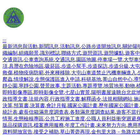
:::
最新消息與活動
,
新聞訊息
,
活動訊息
,
公路步道開放訊息
,
關於陽
織編制
,
組織願景
,
識別標誌
,
聯絡方式
,
遊憩資訊
,
遊憩據點
,
遊客中
交通資訊
,
公車查詢系統
,
交通訊息
,
園區地圖
,
停車場一覽
,
大型車
項
,
具潛在危險地區
,
吸菸區
,
步道小幫手
,
步道探訪
,
步道分級
,
大屯
救傷
,
植物疫病防範
,
外來種移除
,
大屯山車道禁止汽機車輛進入
,
爬蟲
,
情境解說
,
生態保護區進入申請
,
科研基地
,
菁山自然中心
,
導
靜公園
,
寧靜公園
,
聲景故事
,
主題活動
,
專題導覽
,
地質地形
,
動物
,
即時影像專區
,
即時影像全覽
,
七星山實景
,
陽明書屋遠眺台北盆
政指導文書
,
法規內容
,
行政指導文書
,
解釋函令
,
法規相關網站
,
施
決算
,
預算書
,
決算書
,
會計月報
,
國家公園計畫
,
歷年國家公園計畫
,
統計表
,
處長信箱滿意度調查表
,
各類滿意度調查結果
,
遊客不當
情形
,
生態檢核專區
,
公共工程施工進度
,
公職人員利益衝突迴避
版品採購資訊
,
檔案應用服務
,
年度工作計畫
,
未來努力方向
,
應用
資料開放宣告
,
接受之補助
,
草山菁礐再現
,
金包里大路－魚路古