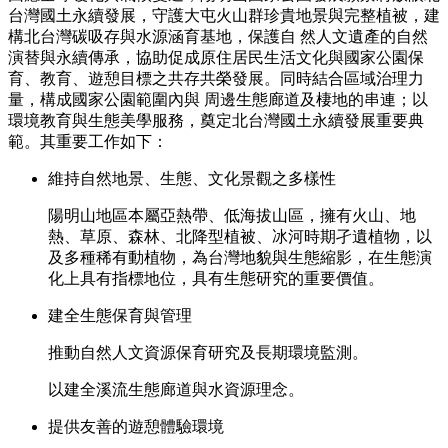
台灣國土永續發展，守護大屯火山群珍貴地景與完整植被，建
構北台灣碳吸存與水源涵育基地，保護自 然人文遺產的自然
演替與永續傳承，協助促成原住居民生活文化與國家公園保
育、教育、遊憩目標之共存共榮發展。同時結合區域治理力
量，構成國家公園範圍內與 周邊生態廊道及棲地的串連；以
環境教育與生態美學服務，奠定北台灣國土永續發展重要典
範。其重要工作如下：
維持自然地景、生態、文化景觀之多樣性
陽明山地區本屬亞熱帶、低海拔山區，擁有火山、地
熱、草原、森林、北降型植被、冰河時期孑遺植物，以
及多種稀有動植物，為台灣地貌與生態縮影，在生態演
化上具有指標地位，具有生態研究的重要價值。
建全生態保育與管理
推動自然人文資源保育研究及長期環境監測。
以建全溪流生態廊道與水資源理念。
提供友善的遊憩體驗環境