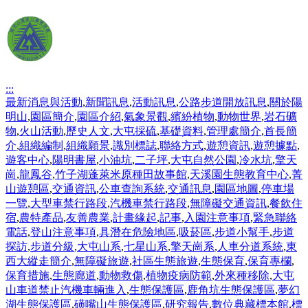
:::
最新消息與活動
,
新聞訊息
,
活動訊息
,
公路步道開放訊息
,
關於陽
明山
,
園區簡介
,
園區介紹
,
氣象景觀
,
繽紛植物
,
動物世界
,
岩石礦
物
,
火山活動
,
歷史人文
,
大屯採硫
,
基礎資料
,
管理處簡介
,
首長簡
介
,
組織編制
,
組織願景
,
識別標誌
,
聯絡方式
,
遊憩資訊
,
遊憩據點
,
遊客中心
,
陽明書屋
,
小油坑
,
二子坪
,
大屯自然公園
,
冷水坑
,
擎天
崗
,
龍鳳谷
,
竹子湖蓬萊米原種田故事館
,
天溪園生態教育中心
,
菁
山遊憩區
,
交通資訊
,
公車查詢系統
,
交通訊息
,
園區地圖
,
停車場
一覽
,
大型車禁行路段
,
汽機車禁行路段
,
無障礙交通資訊
,
餐飲住
宿
,
農特產品
,
友善農業
,
計畫緣起
,
記事
,
入園注意事項
,
緊急聯絡
電話
,
登山注意事項
,
具潛在危險地區
,
吸菸區
,
步道小幫手
,
步道
探訪
,
步道分級
,
大屯山系
,
七星山系
,
擎天崗系
,
人車分道系統
,
東
西大縱走簡介
,
無障礙旅遊
,
社區生態旅遊
,
生態保育
,
保育專欄
,
保育措施
,
生態廊道
,
動物救傷
,
植物疫病防範
,
外來種移除
,
大屯
山車道禁止汽機車輛進入
,
生態保護區
,
鹿角坑生態保護區
,
夢幻
湖生態保護區
,
磺嘴山生態保護區
,
研究報告
,
數位典藏標本館
,
標