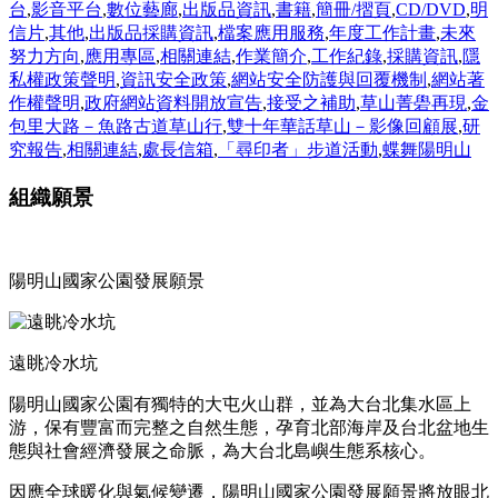
台
,
影音平台
,
數位藝廊
,
出版品資訊
,
書籍
,
簡冊/摺頁
,
CD/DVD
,
明
信片
,
其他
,
出版品採購資訊
,
檔案應用服務
,
年度工作計畫
,
未來
努力方向
,
應用專區
,
相關連結
,
作業簡介
,
工作紀錄
,
採購資訊
,
隱
私權政策聲明
,
資訊安全政策
,
網站安全防護與回覆機制
,
網站著
作權聲明
,
政府網站資料開放宣告
,
接受之補助
,
草山菁礐再現
,
金
包里大路－魚路古道草山行
,
雙十年華話草山－影像回顧展
,
研
究報告
,
相關連結
,
處長信箱
,
「尋印者」步道活動
,
蝶舞陽明山
組織願景
陽明山國家公園發展願景
遠眺冷水坑
陽明山國家公園有獨特的大屯火山群，並為大台北集水區上
游，保有豐富而完整之自然生態，孕育北部海岸及台北盆地生
態與社會經濟發展之命脈，為大台北島嶼生態系核心。
因應全球暖化與氣候變遷，陽明山國家公園發展願景將放眼北