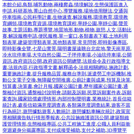
本館介紹
,
鳥類
,
哺乳動物
,
兩棲爬蟲
,
情境解說
,
生態保護區進入
申請
,
科研基地
,
菁山自然中心
,
導覽服務
,
場地借用辦法
,
交通與
停車指南
,
公民科學計畫
,
生物速查
,
解說服務
,
環境教育
,
環境教
育綱領
,
環境教育資源
,
環境教育課程
,
寧靜公園
,
寧靜公園
,
聲景
故事
,
主題活動
,
專題導覽
,
地質地形
,
動物
,
植物
,
遊憩
,
人文
,
活動比
賽
,
解說服務申請
,
便民服務
,
單一窗口
,
各類書表下載
,
土地利用
類表單
,
建築管理類表單
,
其他類表單
,
常見問答
,
即時影像專區
,
即時影像全覽
,
七星山實景
,
陽明書屋遠眺台北盆地
,
擎天崗草原
,
冷水坑停車場
,
大屯自然公園
,
二子坪停車場
,
小油坑停車場
,
公開
資訊
,
政府資訊公開
,
政府資訊公開總覽
,
法規命令及行政指導文
書
,
法規內容
,
行政指導文書
,
解釋函令
,
法規相關網站
,
施政計劃
,
重要施政計畫
,
提升服務品質
,
服務台準則
,
派遣勞工申訴機制
,
推
動公文電子交換
,
無障礙空間推廣
,
公廁計畫與成果
,
預算及決算
,
預算書
,
決算書
,
會計月報
,
國家公園計畫
,
歷年國家公園計畫
,
通
盤檢討資訊
,
通盤檢討說明會
,
請願及訴願
,
民眾訴願案件表
,
訴願
案查詢
,
國家賠償處理情形
,
內部控制聲明書
,
業務統計
,
首長信箱
統計表
,
處長信箱滿意度調查表
,
各類滿意度調查結果
,
遊客不當
行為統計
,
遊憩據點遊客人數統計
,
遊憩據點車輛次統計
,
政策宣
導相關廣告執行情形季報表
,
公共設施維護資訊公開
,
建築類維
護管理情形
,
生態檢核專區
,
公共工程施工進度
,
公職人員利益衝
突迴避身分揭露專區
,
支付或接受補助
,
支付之補助
,
3D導覽平