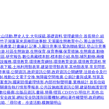
火山活動
,
歷史人文
,
大屯採硫
,
基礎資料
,
管理處簡介
,
首長簡介
,
組
竹子湖蓬萊米原種田故事館
,
天溪園生態教育中心
,
菁山遊憩區
,
善農業
,
計畫緣起
,
記事
,
入園注意事項
,
緊急聯絡電話
,
登山注意事
旅遊
,
社區生態旅遊
,
生態保育
,
保育專欄
,
保育措施
,
生態廊道
,
動物
護區
,
研究報告
,
數位典藏標本館
,
標本館介紹
,
鳥類
,
哺乳動物
,
兩棲
說服務
,
環境教育
,
環境教育綱領
,
環境教育資源
,
環境教育課程
,
寧
表下載
,
土地利用類表單
,
建築管理類表單
,
其他類表單
,
常見問答
,
停車場
,
公開資訊
,
政府資訊公開
,
政府資訊公開總覽
,
法規命令及行
制
,
推動公文電子交換
,
無障礙空間推廣
,
公廁計畫與成果
,
預算及
案查詢
,
國家賠償處理情形
,
內部控制聲明書
,
業務統計
,
首長信箱
關廣告執行情形季報表
,
公共設施維護資訊公開
,
建築類維護管理
數位藝廊
,
出版品資訊
,
書籍
,
簡冊/摺頁
,
CD/DVD
,
明信片
,
其他
,
出
安全政策
,
網站安全防護與回覆機制
,
網站著作權聲明
,
政府網站
信箱
,
「尋印者」步道活動
,
蝶舞陽明山