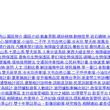
明山
,
園區簡介
,
園區介紹
,
氣象景觀
,
繽紛植物
,
動物世界
,
岩石礦物
,
心
,
陽明書屋
,
小油坑
,
二子坪
,
大屯自然公園
,
冷水坑
,
擎天崗
,
龍鳳谷
,
禁行路段
,
汽機車禁行路段
,
無障礙交通資訊
,
餐飲住宿
,
農特產品
,
友
山系
,
七星山系
,
擎天崗系
,
人車分道系統
,
東西大縱走簡介
,
無障礙
生態保護區
,
鹿角坑生態保護區
,
夢幻湖生態保護區
,
磺嘴山生態保
覽服務
,
場地借用辦法
,
交通與停車指南
,
公民科學計畫
,
生物速查
,
解
植物
,
遊憩
,
人文
,
活動比賽
,
解說服務申請
,
便民服務
,
單一窗口
,
各類書
地
,
擎天崗草原
,
冷水坑停車場
,
大屯自然公園
,
二子坪停車場
,
小油坑
政計劃
,
重要施政計畫
,
提升服務品質
,
服務台準則
,
派遣勞工申訴機
通盤檢討資訊
,
通盤檢討說明會
,
請願及訴願
,
民眾訴願案件表
,
訴願
行為統計
,
遊憩據點遊客人數統計
,
遊憩據點車輛次統計
,
政策宣導相
身分揭露專區
,
支付或接受補助
,
支付之補助
,
3D導覽平台
,
影音平台
,
專區
,
相關連結
,
作業簡介
,
工作紀錄
,
採購資訊
,
隱私權政策聲明
,
資訊
道草山行
,
雙十年華話草山－影像回顧展
,
研究報告
,
相關連結
,
處長