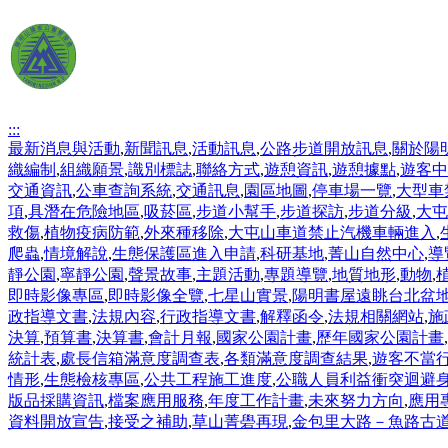
:::
最新消息與活動
,
新聞訊息
,
活動訊息
,
公路步道開放訊息
,
關於陽
織編制
,
組織願景
,
識別標誌
,
聯絡方式
,
遊憩資訊
,
遊憩據點
,
遊客中
交通資訊
,
公車查詢系統
,
交通訊息
,
園區地圖
,
停車場一覽
,
大型車
項
,
具潛在危險地區
,
吸菸區
,
步道小幫手
,
步道探訪
,
步道分級
,
大屯
救傷
,
植物疫病防範
,
外來種移除
,
大屯山車道禁止汽機車輛進入
,
爬蟲
,
情境解說
,
生態保護區進入申請
,
科研基地
,
菁山自然中心
,
導
靜公園
,
寧靜公園
,
聲景故事
,
主題活動
,
專題導覽
,
地質地形
,
動物
,
即時影像專區
,
即時影像全覽
,
七星山實景
,
陽明書屋遠眺台北盆
政指導文書
,
法規內容
,
行政指導文書
,
解釋函令
,
法規相關網站
,
施
決算
,
預算書
,
決算書
,
會計月報
,
國家公園計畫
,
歷年國家公園計畫
,
統計表
,
處長信箱滿意度調查表
,
各類滿意度調查結果
,
遊客不當
情形
,
生態檢核專區
,
公共工程施工進度
,
公職人員利益衝突迴避
版品採購資訊
,
檔案應用服務
,
年度工作計畫
,
未來努力方向
,
應用
資料開放宣告
,
接受之補助
,
草山菁礐再現
,
金包里大路－魚路古