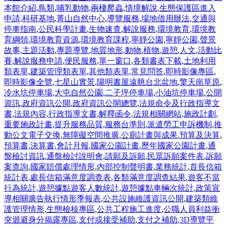
本館介紹
,
鳥類
,
哺乳動物
,
兩棲爬蟲
,
情境解說
,
生態保護區進入
申請
,
科研基地
,
菁山自然中心
,
導覽服務
,
場地借用辦法
,
交通與
停車指南
,
公民科學計畫
,
生物速查
,
解說服務
,
環境教育
,
環境教
育綱領
,
環境教育資源
,
環境教育課程
,
寧靜公園
,
寧靜公園
,
聲景
故事
,
主題活動
,
專題導覽
,
地質地形
,
動物
,
植物
,
遊憩
,
人文
,
活動比
賽
,
解說服務申請
,
便民服務
,
單一窗口
,
各類書表下載
,
土地利用
類表單
,
建築管理類表單
,
其他類表單
,
常見問答
,
即時影像專區
,
即時影像全覽
,
七星山實景
,
陽明書屋遠眺台北盆地
,
擎天崗草原
,
冷水坑停車場
,
大屯自然公園
,
二子坪停車場
,
小油坑停車場
,
公開
資訊
,
政府資訊公開
,
政府資訊公開總覽
,
法規命令及行政指導文
書
,
法規內容
,
行政指導文書
,
解釋函令
,
法規相關網站
,
施政計劃
,
重要施政計畫
,
提升服務品質
,
服務台準則
,
派遣勞工申訴機制
,
推
動公文電子交換
,
無障礙空間推廣
,
公廁計畫與成果
,
預算及決算
,
預算書
,
決算書
,
會計月報
,
國家公園計畫
,
歷年國家公園計畫
,
通
盤檢討資訊
,
通盤檢討說明會
,
請願及訴願
,
民眾訴願案件表
,
訴願
案查詢
,
國家賠償處理情形
,
內部控制聲明書
,
業務統計
,
首長信箱
統計表
,
處長信箱滿意度調查表
,
各類滿意度調查結果
,
遊客不當
行為統計
,
遊憩據點遊客人數統計
,
遊憩據點車輛次統計
,
政策宣
導相關廣告執行情形季報表
,
公共設施維護資訊公開
,
建築類維
護管理情形
,
生態檢核專區
,
公共工程施工進度
,
公職人員利益衝
突迴避身分揭露專區
,
支付或接受補助
,
支付之補助
,
3D導覽平