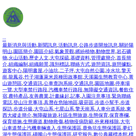
:::
最新消息與活動
,
新聞訊息
,
活動訊息
,
公路步道開放訊息
,
關於陽
明山
,
園區簡介
,
園區介紹
,
氣象景觀
,
繽紛植物
,
動物世界
,
岩石礦
物
,
火山活動
,
歷史人文
,
大屯採硫
,
基礎資料
,
管理處簡介
,
首長簡
介
,
組織編制
,
組織願景
,
識別標誌
,
聯絡方式
,
遊憩資訊
,
遊憩據點
,
遊客中心
,
陽明書屋
,
小油坑
,
二子坪
,
大屯自然公園
,
冷水坑
,
擎天
崗
,
龍鳳谷
,
竹子湖蓬萊米原種田故事館
,
天溪園生態教育中心
,
菁
山遊憩區
,
交通資訊
,
公車查詢系統
,
交通訊息
,
園區地圖
,
停車場
一覽
,
大型車禁行路段
,
汽機車禁行路段
,
無障礙交通資訊
,
餐飲住
宿
,
農特產品
,
友善農業
,
計畫緣起
,
記事
,
入園注意事項
,
緊急聯絡
電話
,
登山注意事項
,
具潛在危險地區
,
吸菸區
,
步道小幫手
,
步道
探訪
,
步道分級
,
大屯山系
,
七星山系
,
擎天崗系
,
人車分道系統
,
東
西大縱走簡介
,
無障礙旅遊
,
社區生態旅遊
,
生態保育
,
保育專欄
,
保育措施
,
生態廊道
,
動物救傷
,
植物疫病防範
,
外來種移除
,
大屯
山車道禁止汽機車輛進入
,
生態保護區
,
鹿角坑生態保護區
,
夢幻
湖生態保護區
,
磺嘴山生態保護區
,
研究報告
,
數位典藏標本館
,
標