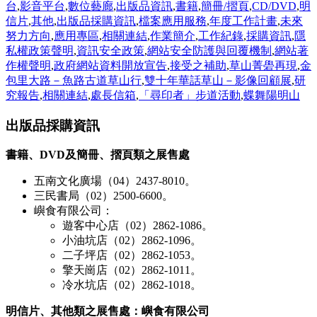
台
,
影音平台
,
數位藝廊
,
出版品資訊
,
書籍
,
簡冊/摺頁
,
CD/DVD
,
明
信片
,
其他
,
出版品採購資訊
,
檔案應用服務
,
年度工作計畫
,
未來
努力方向
,
應用專區
,
相關連結
,
作業簡介
,
工作紀錄
,
採購資訊
,
隱
私權政策聲明
,
資訊安全政策
,
網站安全防護與回覆機制
,
網站著
作權聲明
,
政府網站資料開放宣告
,
接受之補助
,
草山菁礐再現
,
金
包里大路－魚路古道草山行
,
雙十年華話草山－影像回顧展
,
研
究報告
,
相關連結
,
處長信箱
,
「尋印者」步道活動
,
蝶舞陽明山
出版品採購資訊
書籍、DVD及簡冊、摺頁類之展售處
五南文化廣場（04）2437-8010。
三民書局（02）2500-6600。
嶼食有限公司：
遊客中心店（02）2862-1086。
小油坑店（02）2862-1096。
二子坪店（02）2862-1053。
擎天崗店（02）2862-1011。
冷水坑店（02）2862-1018。
明信片、其他類之展售處：嶼食有限公司